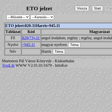
ETO jelzet
ETO jelzet:820-31Harris=945.11
Táblázat
Kód
Magyarázat
Fő
820(73)-31
angol irodalom, regény ; regény, angol irod
Nyelvi
=945.11
magyar nyelven
Név
Harris
Martonosi Pál Városi Könyvtár - Kiskunhalas
TextLib
WWW V2.01.01/1679 - InfoKer