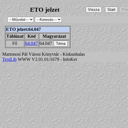
ETO jelzet
ETO jelzet:64.047
Táblázat
Kód
Magyarázat
Fő
64.047
64.047
Martonosi Pál Városi Könyvtár - Kiskunhalas
TextLib
WWW V2.01.01/1679 - InfoKer