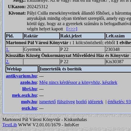
Megj.:
Előzménye: Az te vagy! Hát én mi vagyok? ; Egy fél is 
UKazon:
202425312
Kivonat:
Pályi Csilla mesekönyveinek állandó főhősei, a háromtag
anyukájuk mindig olyan történet szereplői, amely egy-eg
körül úgy, hogy az a gyerekek számára is befogadhatóvá, 
végén helyet kapott
[>>>]
Pld.
Raktár
Rakt.jelzet
Lelt.szám
Martonosi Pál Városi Könyvtár
:
1 kölcsönözhető; ebből
1 elvih
1.
Gyermek
P 22
230348
Kisszállás Község Önkormányzat Művelődési Ház és Könyvtár
2.
P 22
Kis30387
Weblap
Ismertetők és borítók
antikvarium.hu
:
---
azolo.hu
:
Még nincs kérdéssor a könyvhöz, készítek
libri.hu
:
---
mek.oszk.hu
:
---
moly.hu
:
ismertető
fülszöveg
borító
idézetek
|
értékelés: 9
oszk.hu
:
---
Martonosi Pál Városi Könyvtár - Kiskunhalas
TextLib
WWW V2.01.01/1679 - InfoKer