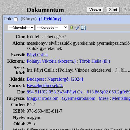
Dokumentum
Polc:
(Könyv)
(2 Példány)
Cím:
Két fél is lehet egész!
Alcím:
mesekönyv elvált szülők gyerekeinek gyermekpszichológ
szülők gyerekeinek
Szerző:
Pályi Csilla
Közrem.:
Polányi Viktória (közrem.)
;
Török Hella (ill.)
Szerz.
írta Pályi Csilla ; [Polányi Viktória kérdéseivel ...] ; [ill.
közl:
Kiadás:
Budapest : Napraforgó, [2024]
Sorozat:
Beszélgetőmesék/4.
Eto:
894.511(02.053.2)-34Pályi Cs.
;
613.865(02.053.2)(0:8
Tárgyszó:
Magyar irodalom
;
Gyermekirodalom
;
Mese
;
Mentálhig
Cutter:
P 22
ISBN:
978-963-483-611-7
Nyelv:
magyar
Oldal:
25 p.