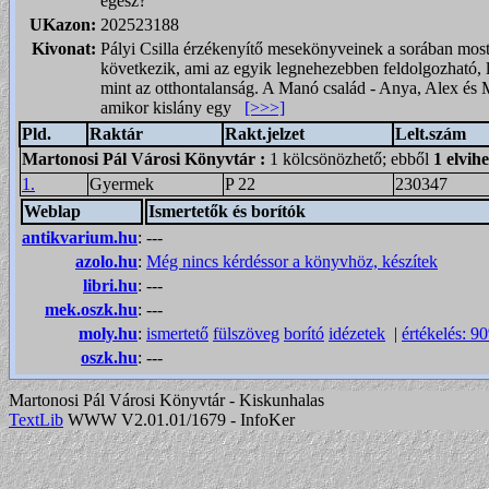
egész?
UKazon:
202523188
Kivonat:
Pályi Csilla érzékenyítő mesekönyveinek a sorában most
következik, ami az egyik legnehezebben feldolgozható,
mint az otthontalanság. A Manó család - Anya, Alex és M
amikor kislány egy
[>>>]
Pld.
Raktár
Rakt.jelzet
Lelt.szám
Martonosi Pál Városi Könyvtár
:
1 kölcsönözhető; ebből
1 elvih
1.
Gyermek
P 22
230347
Weblap
Ismertetők és borítók
antikvarium.hu
:
---
azolo.hu
:
Még nincs kérdéssor a könyvhöz, készítek
libri.hu
:
---
mek.oszk.hu
:
---
moly.hu
:
ismertető
fülszöveg
borító
idézetek
|
értékelés: 9
oszk.hu
:
---
Martonosi Pál Városi Könyvtár - Kiskunhalas
TextLib
WWW V2.01.01/1679 - InfoKer