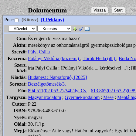
Dokumentum
Polc:
(Könyv)
(1 Példány)
Cím:
És engem ki visz ma haza?
Alcím:
mesekönyv az otthontalanságról gyermekpszichológus 
Szerző:
Pályi Csilla
Közrem.:
Polányi Viktória (közrem.)
;
Török Hella (ill.)
;
Buda Noé
Szerz.
írta Pályi Csilla ; [Polányi Viktória ... kérdéseivel ...] ; [
közl:
Kiadás:
Budapest : Napraforgó, [2025]
Sorozat:
Beszélgetőmesék/3.
Eto:
894.511(02.053.2)-34Pályi Cs.
;
613.865(02.053.2)(0:8
Tárgyszó:
Magyar irodalom
;
Gyermekirodalom
;
Mese
;
Mentálhig
Cutter:
P 22
ISBN:
978-963-483-610-0
Nyelv:
magyar
Oldal:
30, [1] p.
Megj.:
Előzménye: At te vagy! Hát én mi vagyok? ; Egy fél is leh