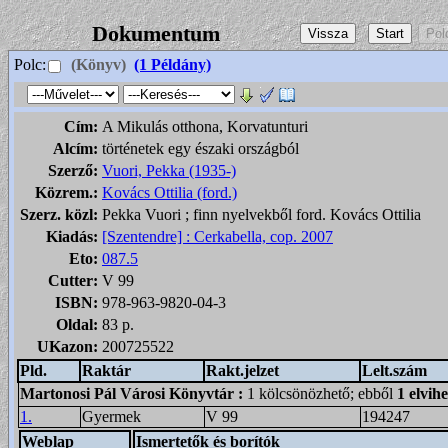
Dokumentum
Polc:
(Könyv)
(1 Példány)
Cím:
A Mikulás otthona, Korvatunturi
Alcím:
történetek egy északi országból
Szerző:
Vuori, Pekka (1935-)
Közrem.:
Kovács Ottilia (ford.)
Szerz. közl:
Pekka Vuori ; finn nyelvekből ford. Kovács Ottilia
Kiadás:
[Szentendre] : Cerkabella, cop. 2007
Eto:
087.5
Cutter:
V 99
ISBN:
978-963-9820-04-3
Oldal:
83 p.
UKazon:
200725522
Pld.
Raktár
Rakt.jelzet
Lelt.szám
Martonosi Pál Városi Könyvtár
:
1 kölcsönözhető; ebből
1 elvih
1.
Gyermek
V 99
194247
Weblap
Ismertetők és borítók