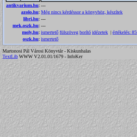
antikvarium.hu
:
---
azolo.hu
:
Még nincs kérdéssor a könyvhöz, készítek
libri.hu
:
---
mek.oszk.hu
:
---
moly.hu
:
ismertető
fülszöveg
borító
idézetek
|
értékelés: 8
oszk.hu
:
ismertető
Martonosi Pál Városi Könyvtár - Kiskunhalas
TextLib
WWW V2.01.01/1679 - InfoKer