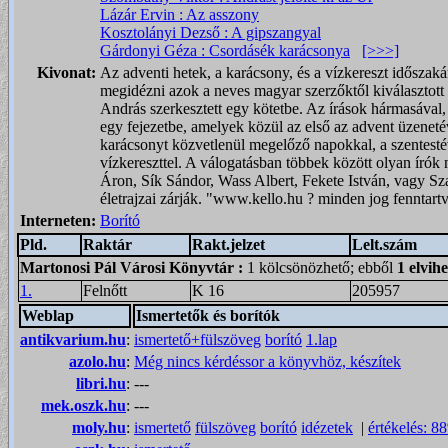
Lázár Ervin : Az asszony
Kosztolányi Dezső : A gipszangyal
Gárdonyi Géza : Csordásék karácsonya
[>>>]
Kivonat:
Az adventi hetek, a karácsony, és a vízkereszt időszaká
megidézni azok a neves magyar szerzőktől kiválasztott 
András szerkesztett egy kötetbe. Az írások hármasával,
egy fejezetbe, amelyek közül az első az advent üzenetév
karácsonyt közvetlenül megelőző napokkal, a szentesté
vízkereszttel. A válogatásban többek között olyan írók 
Áron, Sík Sándor, Wass Albert, Fekete István, vagy Sz
életrajzai zárják. "www.kello.hu ? minden jog fenntart
Interneten:
Borító
Pld.
Raktár
Rakt.jelzet
Lelt.szám
Martonosi Pál Városi Könyvtár
:
1 kölcsönözhető; ebből
1 elvih
1.
Felnőtt
K 16
205957
Weblap
Ismertetők és borítók
antikvarium.hu
:
ismertető+fülszöveg
borító
1.lap
azolo.hu
:
Még nincs kérdéssor a könyvhöz, készítek
libri.hu
:
---
mek.oszk.hu
:
---
moly.hu
:
ismertető
fülszöveg
borító
idézetek
|
értékelés: 8