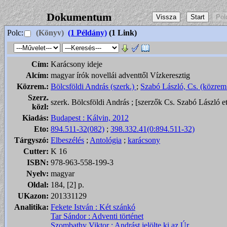
Dokumentum
Polc:
(Könyv)
(1 Példány)
(1 Link)
Cím:
Karácsony ideje
Alcím:
magyar írók novellái adventtől Vízkeresztig
Közrem.:
Bölcsföldi András (szerk.)
;
Szabó László, Cs. (közrem
Szerz.
szerk. Bölcsföldi András ; [szerzők Cs. Szabó László et
közl:
Kiadás:
Budapest : Kálvin, 2012
Eto:
894.511-32(082)
;
398.332.41(0:894.511-32)
Tárgyszó:
Elbeszélés
;
Antológia
;
karácsony
Cutter:
K 16
ISBN:
978-963-558-199-3
Nyelv:
magyar
Oldal:
184, [2] p.
UKazon:
201331129
Analitika:
Fekete István : Két szánkó
Tar Sándor : Adventi történet
Szombathy Viktor : Andrást jelölte ki az Úr