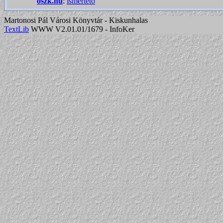
oszk.hu
:
ismertető
Martonosi Pál Városi Könyvtár - Kiskunhalas
TextLib
WWW V2.01.01/1679 - InfoKer