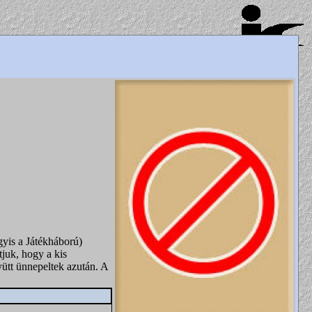
gyis a Játékháború)
juk, hogy a kis
yütt ünnepeltek azután. A