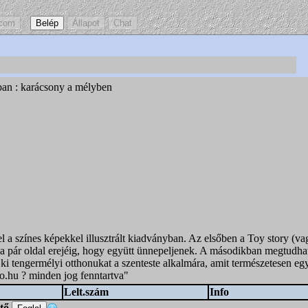
ban : karácsony a mélyben
el a színes képekkel illusztrált kiadványban. Az elsőben a Toy story (va
za pár oldal erejéig, hogy együtt ünnepeljenek. A másodikban megtudhat
i tengermélyi otthonukat a szenteste alkalmára, amit természetesen eg
o.hu ? minden jog fenntartva"
Lelt.szám
Info
ető