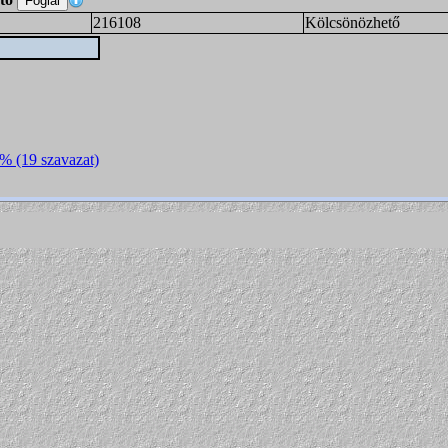
216108
Kölcsönözhető
4% (19 szavazat)