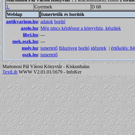
1.
Gyermek
D 68
Weblap
Ismertetők és borítók
antikvarium.hu
:
adatok
borító
azolo.hu
:
Még nincs kérdéssor a könyvhöz, készítek
libri.hu
:
---
mek.oszk.hu
:
---
moly.hu
:
ismertető
fülszöveg
borító
idézetek
|
értékelés: 8
oszk.hu
:
ismertető
Martonosi Pál Városi Könyvtár - Kiskunhalas
TextLib
WWW V2.01.01/1679 - InfoKer