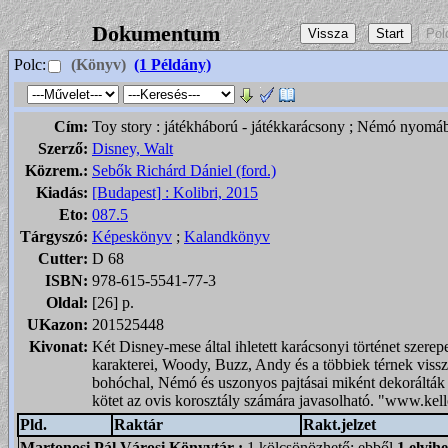
Dokumentum
Polc:
(Könyv)
(1 Példány)
Cím:
Toy story : játékháború - játékkarácsony ; Némó nyomá
Szerző:
Disney, Walt
Közrem.:
Sebők Richárd Dániel (ford.)
Kiadás:
[Budapest] : Kolibri, 2015
Eto:
087.5
Tárgyszó:
Képeskönyv
;
Kalandkönyv
Cutter:
D 68
ISBN:
978-615-5541-77-3
Oldal:
[26] p.
UKazon:
201525448
Kivonat:
Két Disney-mese által ihletett karácsonyi történet szerep
karakterei, Woody, Buzz, Andy és a többiek térnek viss
bohóchal, Némó és uszonyos pajtásai miként dekorálták k
kötet az ovis korosztály számára javasolható. "www.kell
Pld.
Raktár
Rakt.jelzet
Martonosi Pál Városi Könyvtár
:
1 kölcsönözhető; ebből
1 elvih