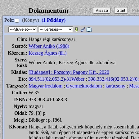
Dokumentum
Polc:
(Könyv)
(1 Példány)
Cím:
Hanga régi karácsonyai
Szerző:
Wéber Anikó (1988)
Közrem.:
Keszeg Ágnes (ill.)
Szerz.
Wéber Anikó ; Keszeg Ágnes illusztrációival
közl:
Kiadás:
[Budapest] : Pozsonyi Pagony Kft., 2020
Eto:
894.511(02.053.2)-31Wéber
;
398.332.416(02.053.2)(0:
Tárgyszó:
Magyar irodalom
;
Gyermekirodalom
;
karácsony
;
Mes
Cutter:
W 35
ISBN:
978-963-410-688-3
Nyelv:
magyar
Oldal:
79, [8] p.
Megj.:
Bibliogr.: p. [86].
Kivonat:
Hanga, a fiatal, sőt gyermek hópehely még sosem hullt a
landolását, ami éppen Budapesten és éppen karácsonykor 
felhőn találja magát, ahonnan újra ugorhat társaival. 