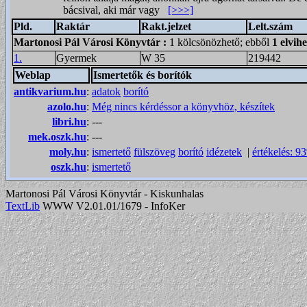
bácsival, aki már vagy
[>>>]
Pld.
Raktár
Rakt.jelzet
Lelt.szám
Martonosi Pál Városi Könyvtár
:
1 kölcsönözhető; ebből
1 elvih
1.
Gyermek
W 35
219442
Weblap
Ismertetők és borítók
antikvarium.hu
:
adatok
borító
azolo.hu
:
Még nincs kérdéssor a könyvhöz, készítek
libri.hu
:
---
mek.oszk.hu
:
---
moly.hu
:
ismertető
fülszöveg
borító
idézetek
|
értékelés: 9
oszk.hu
:
ismertető
Martonosi Pál Városi Könyvtár - Kiskunhalas
TextLib
WWW V2.01.01/1679 - InfoKer