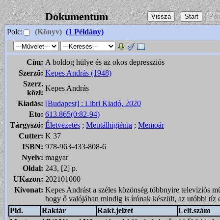
Dokumentum
Polc:
(Könyv)
(1 Példány)
Cím:
A boldog hülye és az okos depressziós
Szerző:
Kepes András (1948)
Szerz.
Kepes András
közl:
Kiadás:
[Budapest] : Libri Kiadó, 2020
Eto:
613.865(0:82-94)
Tárgyszó:
Életvezetés
;
Mentálhigiénia
;
Memoár
Cutter:
K 37
ISBN:
978-963-433-808-6
Nyelv:
magyar
Oldal:
243, [2] p.
UKazon:
202101000
Kivonat:
Kepes Andrást a széles közönség többnyire televíziós műso
hogy ő valójában mindig is írónak készült, az utóbbi tíz
Pld.
Raktár
Rakt.jelzet
Lelt.szám