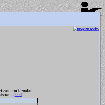
 viszont nem köztudott,
t. Mostani
[>>>]