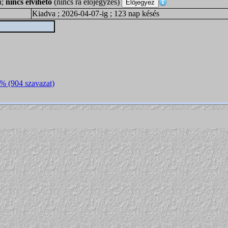
a;
nincs elvihető
(nincs rá előjegyzés)
Kiadva ; 2026-04-07-ig ; 123 nap késés
3% (904 szavazat)