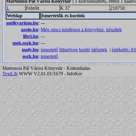
Martonosi Pál Városi Könyvtár
:
1 kölcsönözhető, ebből 1 kiadv
1.
Felnőtt
K 37
219750
Weblap
Ismertetők és borítók
antikvarium.hu
:
---
azolo.hu
:
Még nincs kérdéssor a könyvhöz, készítek
libri.hu
:
---
mek.oszk.hu
:
---
moly.hu
:
ismertető
fülszöveg
borító
idézetek
|
értékelés: 8
oszk.hu
:
ismertető
Martonosi Pál Városi Könyvtár - Kiskunhalas
TextLib
WWW V2.01.01/1679 - InfoKer