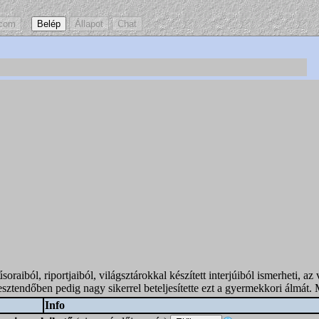
raiból, riportjaiból, világsztárokkal készített interjúiból ismerheti, az
 esztendőben pedig nagy sikerrel beteljesítette ezt a gyermekkori álmá
Info