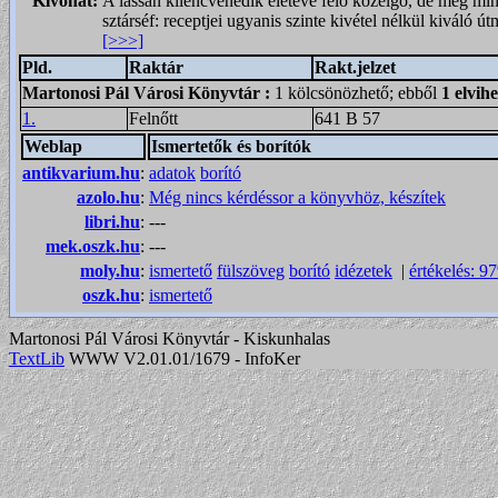
Kivonat:
A lassan kilencvenedik életéve felő közelgő, de még mi
sztárséf: receptjei ugyanis szinte kivétel nélkül kivál
[>>>]
Pld.
Raktár
Rakt.jelzet
Martonosi Pál Városi Könyvtár
:
1 kölcsönözhető; ebből
1 elvih
1.
Felnőtt
641 B 57
Weblap
Ismertetők és borítók
antikvarium.hu
:
adatok
borító
azolo.hu
:
Még nincs kérdéssor a könyvhöz, készítek
libri.hu
:
---
mek.oszk.hu
:
---
moly.hu
:
ismertető
fülszöveg
borító
idézetek
|
értékelés: 9
oszk.hu
:
ismertető
Martonosi Pál Városi Könyvtár - Kiskunhalas
TextLib
WWW V2.01.01/1679 - InfoKer