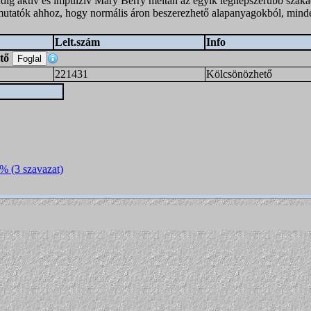
ndig aktív és impulzív Mary Berry méltán az egyik legnépszerűbb szak
ó útmutatók ahhoz, hogy normális áron beszerezhető alapanyagokból, min
Lelt.szám
Info
ető
221431
Kölcsönözhető
7% (3 szavazat)