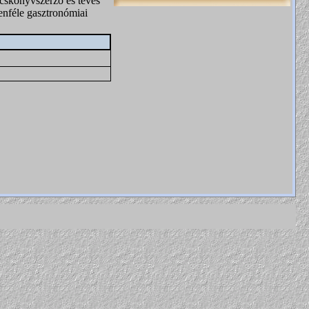
ácskönyvszerző és tévés
denféle gasztronómiai