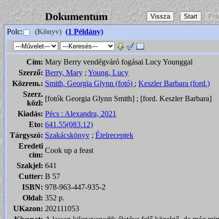
Dokumentum
Polc:
(Könyv)
(1 Példány)
Cím:
Mary Berry vendégváró fogásai Lucy Younggal
Szerző:
Berry, Mary
;
Young, Lucy
Közrem.:
Smith, Georgia Glynn (fotó)
;
Keszler Barbara (ford.)
Szerz.
[fotók Georgia Glynn Smith] ; [ford. Keszler Barbara]
közl:
Kiadás:
Pécs : Alexandra, 2021
Eto:
641.55(083.12)
Tárgyszó:
Szakácskönyv
;
Ételreceptek
Eredeti
Cook up a feast
cím:
Szakjel:
641
Cutter:
B 57
ISBN:
978-963-447-935-2
Oldal:
352 p.
UKazon:
202111053