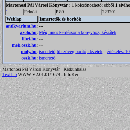
Martonosi Pál Városi Könyvtár
:
1 kölcsönözhető; ebből
1 elvih
1.
Felnőtt
P 89
223201
Weblap
Ismertetők és borítók
antikvarium.hu
:
---
azolo.hu
:
Még nincs kérdéssor a könyvhöz, készítek
libri.hu
:
---
mek.oszk.hu
:
---
moly.hu
:
ismertető
fülszöveg
borító
idézetek
|
értékelés: 1
oszk.hu
:
ismertető
Martonosi Pál Városi Könyvtár - Kiskunhalas
TextLib
WWW V2.01.01/1679 - InfoKer