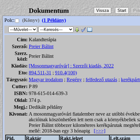
Dokumentum
Polc:
(Könyv)
(1 Példány)
Cím:
Kalandterápia
Szerző:
Preier Bálint
Szerz.
Preier Bálint
közl:
Kiadás:
[Mosonmagyaróvár] : Szerzői kiadás, 2022
Eto:
894.511-31
;
910.4(100)
Tárgyszó:
Magyar irodalom
;
Regény
;
felfedező utazás
;
kerékpárt
Cutter:
P 89
ISBN:
978-615-014-639-3
Oldal:
374 p.
Megj.:
Dedikált példány
Kivonat:
A mosonmagyaróvári fiatalember neve az utóbbi évekb
akcióinak köszönhetően lett nem csak a környékbeliek s
Preier Bálint többezer kilométeres kerékpárutak megtétel
mellé: 2018-ban egy 3 hónapig
[>>>]
Pld.
Raktár
Rakt.jelzet
Lelt.szám