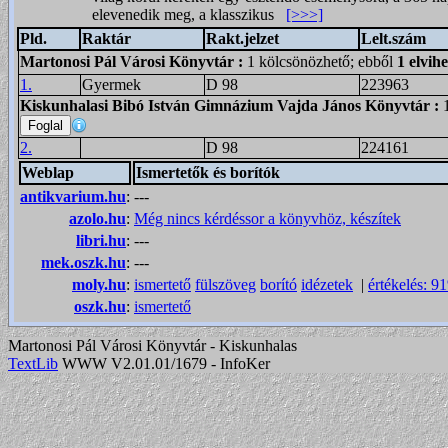
elevenedik meg, a klasszikus
[>>>]
Pld.
Raktár
Rakt.jelzet
Lelt.szám
Martonosi Pál Városi Könyvtár
:
1 kölcsönözhető; ebből
1 elvih
1.
Gyermek
D 98
223963
Kiskunhalasi Bibó István Gimnázium Vajda János Könyvtár
:
2.
D 98
224161
Weblap
Ismertetők és borítók
antikvarium.hu
:
---
azolo.hu
:
Még nincs kérdéssor a könyvhöz, készítek
libri.hu
:
---
mek.oszk.hu
:
---
moly.hu
:
ismertető
fülszöveg
borító
idézetek
|
értékelés: 9
oszk.hu
:
ismertető
Martonosi Pál Városi Könyvtár - Kiskunhalas
TextLib
WWW V2.01.01/1679 - InfoKer