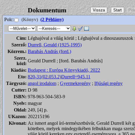
Dokumentum
Polc:
(Könyv)
(2 Példány)
Cím:
Léghajóval a világ körül ; Léghajóval a dinoszauruszok 
Szerző:
Durrell, Gerald (1925-1995)
Közrem.:
Barabás András (ford.)
Szerz.
Gerald Durrell ; [ford. Barabás András]
közl:
Kiadás:
Budapest : Európa Könyvkiadó, 2022
Eto:
820-31(02.053.2)Durrell=945.11
Tárgyszó:
angol irodalom
;
Gyermekregény
;
Ifjúsági regény
Cutter:
D 98
ISBN:
978-963-504-583-9
Nyelv:
magyar
Oldal:
249, [4] p.
UKazon:
202215196
Kivonat:
Az ismert angol író-természetbúvár, Gerald Durrell két 
kötetben, melyek mindegyikében felbukkan maga szerző,
világ körül kereken egy esztendő eseménysora, a 365 nap