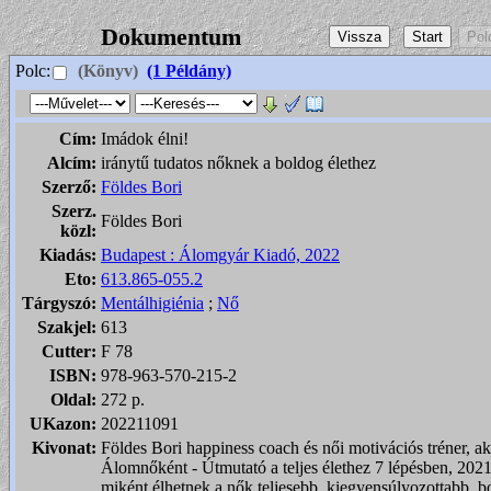
Dokumentum
Polc:
(Könyv)
(1 Példány)
Cím:
Imádok élni!
Alcím:
iránytű tudatos nőknek a boldog élethez
Szerző:
Földes Bori
Szerz.
Földes Bori
közl:
Kiadás:
Budapest : Álomgyár Kiadó, 2022
Eto:
613.865-055.2
Tárgyszó:
Mentálhigiénia
;
Nő
Szakjel:
613
Cutter:
F 78
ISBN:
978-963-570-215-2
Oldal:
272 p.
UKazon:
202211091
Kivonat:
Földes Bori happiness coach és női motivációs tréner, 
Álomnőként - Útmutató a teljes élethez 7 lépésben, 2021
miként élhetnek a nők teljesebb, kiegyensúlyozottabb, b