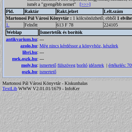
ismét a "gyengébb nemet"
[>>>]
Pld.
Raktár
Rakt.jelzet
Lelt.szám
Martonosi Pál Városi Könyvtár
:
1 kölcsönözhető; ebből
1 elvih
1.
Felnőtt
613 F 78
224105
Weblap
Ismertetők és borítók
antikvarium.hu
:
---
azolo.hu
:
Még nincs kérdéssor a könyvhöz, készítek
libri.hu
:
---
mek.oszk.hu
:
---
moly.hu
:
ismertető
fülszöveg
borító
idézetek
|
értékelés: 7
oszk.hu
:
ismertető
Martonosi Pál Városi Könyvtár - Kiskunhalas
TextLib
WWW V2.01.01/1679 - InfoKer