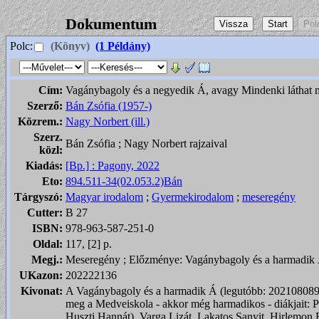
Dokumentum
Polc:
(Könyv)
(1 Példány)
Cím:
Vagánybagoly és a negyedik Á, avagy Mindenki láthat 
Szerző:
Bán Zsófia (1957-)
Közrem.:
Nagy Norbert (ill.)
Szerz.
Bán Zsófia ; Nagy Norbert rajzaival
közl:
Kiadás:
[Bp.] : Pagony, 2022
Eto:
894.511-34(02.053.2)Bán
Tárgyszó:
Magyar irodalom
;
Gyermekirodalom
;
meseregény
Cutter:
B 27
ISBN:
978-963-587-251-0
Oldal:
117, [2] p.
Megj.:
Meseregény ; Előzménye: Vagánybagoly és a harmadik 
UKazon:
202222136
Kivonat:
A Vagánybagoly és a harmadik Á (legutóbb: 202108089
meg a Medveiskola - akkor még harmadikos - diákjait: 
Huszti Hannát), Varga Lizát, Lakatos Sanyit, Hirlemon B