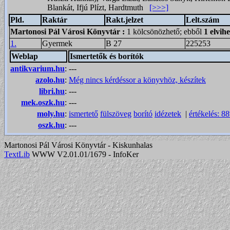
Blankát, Ifjú Plízt, Hardtmuth
[>>>]
Pld.
Raktár
Rakt.jelzet
Lelt.szám
Martonosi Pál Városi Könyvtár
:
1 kölcsönözhető; ebből
1 elvih
1.
Gyermek
B 27
225253
Weblap
Ismertetők és borítók
antikvarium.hu
:
---
azolo.hu
:
Még nincs kérdéssor a könyvhöz, készítek
libri.hu
:
---
mek.oszk.hu
:
---
moly.hu
:
ismertető
fülszöveg
borító
idézetek
|
értékelés: 8
oszk.hu
:
---
Martonosi Pál Városi Könyvtár - Kiskunhalas
TextLib
WWW V2.01.01/1679 - InfoKer