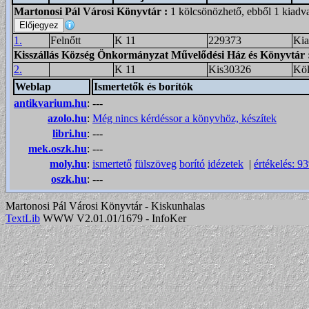
Martonosi Pál Városi Könyvtár
:
1 kölcsönözhető, ebből 1 kiadv
1.
Felnőtt
K 11
229373
Kia
Kisszállás Község Önkormányzat Művelődési Ház és Könyvtár
2.
K 11
Kis30326
Köl
Weblap
Ismertetők és borítók
antikvarium.hu
:
---
azolo.hu
:
Még nincs kérdéssor a könyvhöz, készítek
libri.hu
:
---
mek.oszk.hu
:
---
moly.hu
:
ismertető
fülszöveg
borító
idézetek
|
értékelés: 9
oszk.hu
:
---
Martonosi Pál Városi Könyvtár - Kiskunhalas
TextLib
WWW V2.01.01/1679 - InfoKer