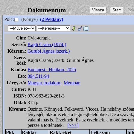
Dokumentum
Polc:
(Könyv)
(2 Példány)
Cím:
Cyla-terápia
Szerző:
Kajdi Csaba (1974-)
Közrem.:
Gurubi Ágnes (szerk.)
Szerz.
Kajdi Csaba ; szerk. Gurubi Ágnes
közl:
Kiadás:
Budapest : Helikon, 2025
Eto:
894.511-94
Tárgyszó:
Magyar irodalom
;
Memoár
Cutter:
K 11
ISBN:
978-963-620-261-3
Oldal:
315 p.
Kivonat:
Őszinte. Könnyed. Felkavaró. Vicces. Ha néhány szóban
lényegét, akkor ezek a a legmegfelelőbbek. De a szav
valami más is. Érzelmek. És az érzelmek, a mögöttes ta
persze a történetek.
[>>>]
Pld.
Raktár
Rakt.jelzet
Lelt.szám
Inf