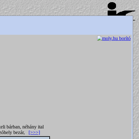
eli bárban, néhány ital
kozóhely bezár,
[>>>]