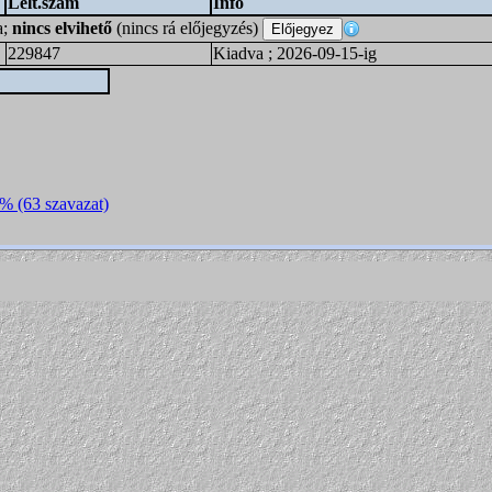
Lelt.szám
Info
a;
nincs elvihető
(nincs rá előjegyzés)
229847
Kiadva ; 2026-09-15-ig
5% (63 szavazat)