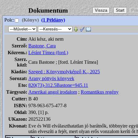
Dokumentum
Polc:
(Könyv)
(1 Példány)
Cím:
Aki kész, aki nem
Szerző:
Bastone, Cara
Közrem.:
Léránt Tímea (ford.)
Szerz.
Cara Bastone ; [ford. Léránt Tímea]
közl:
Kiadás:
Szeged : Könyvmolyképző K., 2025
Sorozat:
Arany pöttyös könyvek
Eto:
820(73)-312.5Bastone=945.11
Tárgyszó:
Amerikai angol irodalom
;
Romantikus regény
Cutter:
B 40
ISBN:
978-963-675-477-8
Oldal:
390, [1] p.
UKazon:
202522136
Kivonat:
Eve és Will elválaszthatatlan jó barátnők, többnyire egy
után elveszíti a fejét, mert olyan erős vonzalom keríti