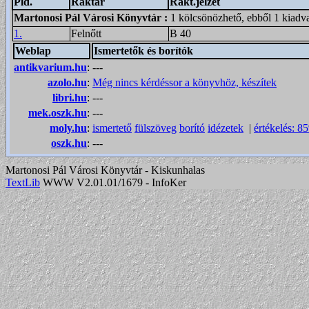
Pld.
Raktár
Rakt.jelzet
Martonosi Pál Városi Könyvtár
:
1 kölcsönözhető, ebből 1 kiadv
1.
Felnőtt
B 40
Weblap
Ismertetők és borítók
antikvarium.hu
:
---
azolo.hu
:
Még nincs kérdéssor a könyvhöz, készítek
libri.hu
:
---
mek.oszk.hu
:
---
moly.hu
:
ismertető
fülszöveg
borító
idézetek
|
értékelés: 8
oszk.hu
:
---
Martonosi Pál Városi Könyvtár - Kiskunhalas
TextLib
WWW V2.01.01/1679 - InfoKer