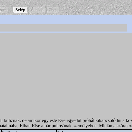
ütt buliznak, de amikor egy este Eve egyedül próbál kikapcsolódni a köz
 őt hatalmába, Ethan Rise a bár pultosának személyében. Miután a szóra