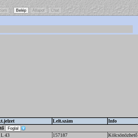
t.jelzet
Lelt.szám
Info
ető
 L 43
157187
Kölcsönözhető