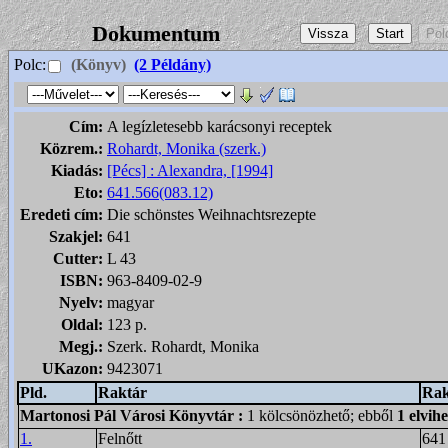
Dokumentum
Polc:
(Könyv)
(2 Példány)
Cím:
A legízletesebb karácsonyi receptek
Közrem.:
Rohardt, Monika (szerk.)
Kiadás:
[Pécs] : Alexandra, [1994]
Eto:
641.566(083.12)
Eredeti cím:
Die schönstes Weihnachtsrezepte
Szakjel:
641
Cutter:
L 43
ISBN:
963-8409-02-9
Nyelv:
magyar
Oldal:
123 p.
Megj.:
Szerk. Rohardt, Monika
UKazon:
9423071
Pld.
Raktár
Rak
Martonosi Pál Városi Könyvtár
:
1 kölcsönözhető; ebből
1 elvih
1.
Felnőtt
641