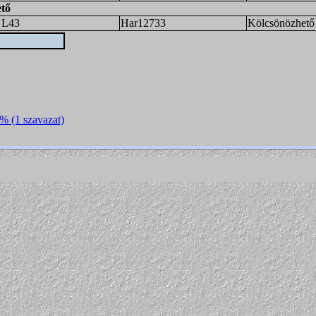
ető
 L43
Har12733
Kölcsönözhető
0% (1 szavazat)