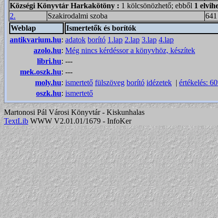
Községi Könyvtár Harkakötöny
:
1 kölcsönözhető; ebből
1 elvih
2.
Szakirodalmi szoba
641
Weblap
Ismertetők és borítók
antikvarium.hu
:
adatok
borító
1.lap
2.lap
3.lap
4.lap
azolo.hu
:
Még nincs kérdéssor a könyvhöz, készítek
libri.hu
:
---
mek.oszk.hu
:
---
moly.hu
:
ismertető
fülszöveg
borító
idézetek
|
értékelés: 6
oszk.hu
:
ismertető
Martonosi Pál Városi Könyvtár - Kiskunhalas
TextLib
WWW V2.01.01/1679 - InfoKer