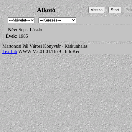
Alkotó
Név:
Sepsi László
Évek:
1985
Martonosi Pál Városi Könyvtár - Kiskunhalas
TextLib
WWW V2.01.01/1679 - InfoKer