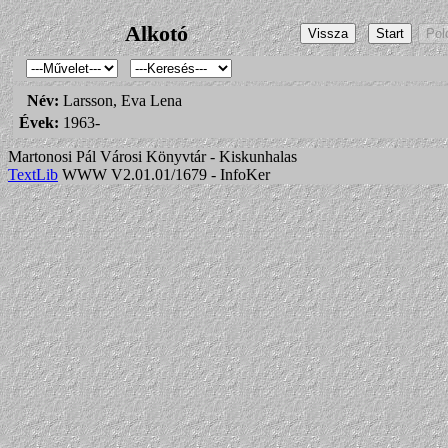
Alkotó
Név:
Larsson, Eva Lena
Évek:
1963-
Martonosi Pál Városi Könyvtár - Kiskunhalas
TextLib
WWW V2.01.01/1679 - InfoKer