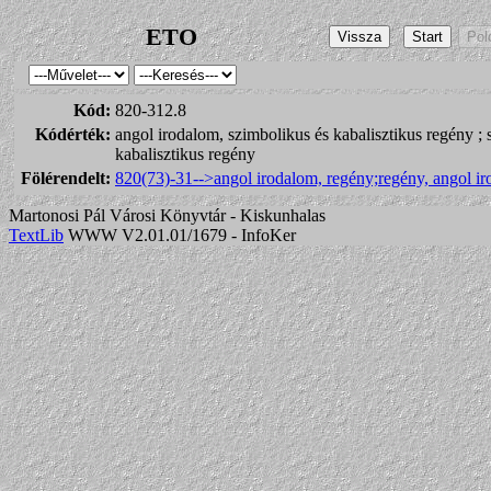
ETO
Kód:
820-312.8
Kódérték:
angol irodalom, szimbolikus és kabalisztikus regény ; 
kabalisztikus regény
Fölérendelt:
820(73)-31-->angol irodalom, regény;regény, angol i
Martonosi Pál Városi Könyvtár - Kiskunhalas
TextLib
WWW V2.01.01/1679 - InfoKer