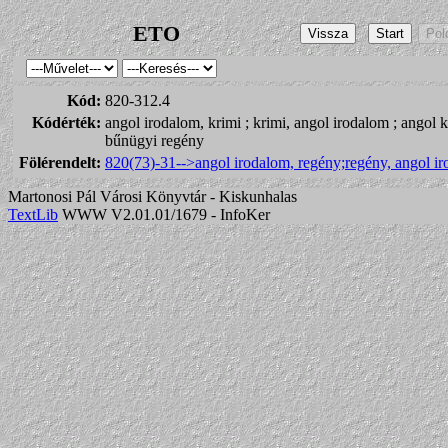
ETO
Kód:
820-312.4
Kódérték:
angol irodalom, krimi ; krimi, angol irodalom ; angol 
bűnügyi regény
Fölérendelt:
820(73)-31-->angol irodalom, regény;regény, angol i
Martonosi Pál Városi Könyvtár - Kiskunhalas
TextLib
WWW V2.01.01/1679 - InfoKer