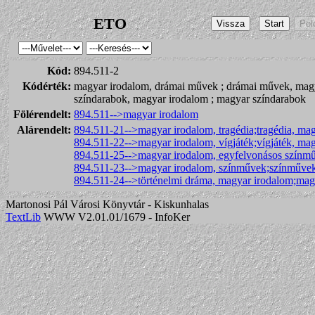
ETO
Kód:
894.511-2
Kódérték:
magyar irodalom, drámai művek ; drámai művek, magy
színdarabok, magyar irodalom ; magyar színdarabok
Fölérendelt:
894.511-->magyar irodalom
Alárendelt:
894.511-21-->magyar irodalom, tragédia;tragédia, ma
894.511-22-->magyar irodalom, vígjáték;vígjáték, ma
894.511-25-->magyar irodalom, egyfelvonásos színmű
894.511-23-->magyar irodalom, színművek;színműve
894.511-24-->történelmi dráma, magyar irodalom;magy
Martonosi Pál Városi Könyvtár - Kiskunhalas
TextLib
WWW V2.01.01/1679 - InfoKer