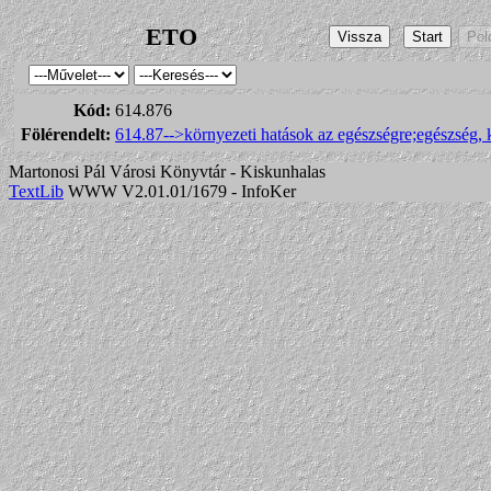
ETO
Kód:
614.876
Fölérendelt:
614.87-->környezeti hatások az egészségre;egészség, 
Martonosi Pál Városi Könyvtár - Kiskunhalas
TextLib
WWW V2.01.01/1679 - InfoKer