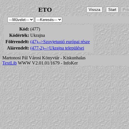
ETO
Kód:
(477)
Kódérték:
Ukrajna
Fölérendelt:
(47)-->Szovjetunió európai része
Alárendelt:
(477-2)-->Ukrajna települései
Martonosi Pál Városi Könyvtár - Kiskunhalas
TextLib
WWW V2.01.01/1679 - InfoKer