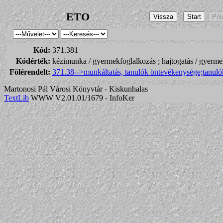
ETO
Kód:
371.381
Kódérték:
kézimunka / gyermekfoglalkozás ; hajtogatás / gyerme
Fölérendelt:
371.38-->munkáltatás, tanulók öntevékenysége;tanul
Martonosi Pál Városi Könyvtár - Kiskunhalas
TextLib
WWW V2.01.01/1679 - InfoKer