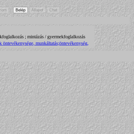
kfoglalkozás ; mintázás / gyermekfoglalkozás
ók öntevékenysége, munkáltatás;öntevékenység,