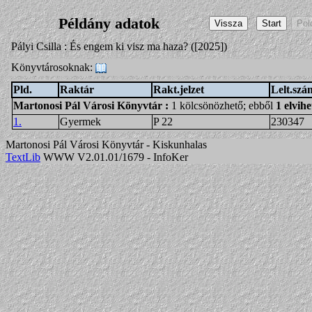
Példány adatok
Pályi Csilla : És engem ki visz ma haza? ([2025])
Könyvtárosoknak:
Pld.
Raktár
Rakt.jelzet
Lelt.szá
Martonosi Pál Városi Könyvtár
:
1 kölcsönözhető; ebből
1 elvihe
1.
Gyermek
P 22
230347
Martonosi Pál Városi Könyvtár - Kiskunhalas
TextLib
WWW V2.01.01/1679 - InfoKer