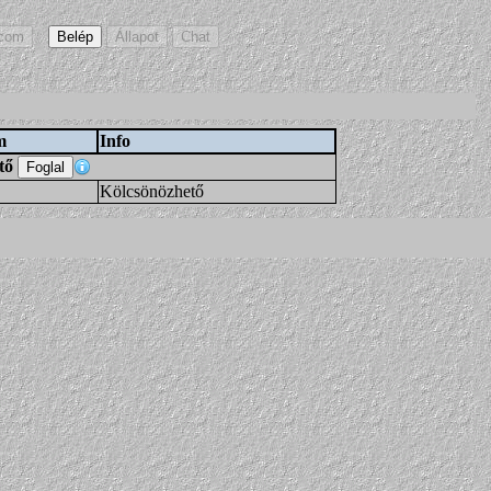
m
Info
tő
Kölcsönözhető