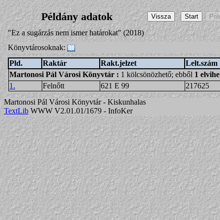
Példány adatok
"Ez a sugárzás nem ismer határokat" (2018)
Könyvtárosoknak:
Pld.
Raktár
Rakt.jelzet
Lelt.szám
Martonosi Pál Városi Könyvtár
:
1 kölcsönözhető; ebből
1 elvihe
1.
Felnőtt
621 E 99
217625
Martonosi Pál Városi Könyvtár - Kiskunhalas
TextLib
WWW V2.01.01/1679 - InfoKer