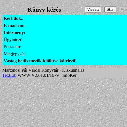
Könyv kérés
Kért dok.:
E-mail cím
:
Intézmény:
Ügyintéző:
Postacím:
Megjegyzés:
Vastag betűs mezők kitöltése kötelező!
Martonosi Pál Városi Könyvtár - Kiskunhalas
TextLib
WWW V2.01.01/1679 - InfoKer