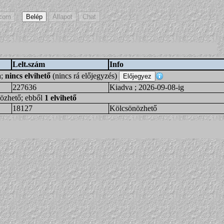
Lelt.szám
Info
a;
nincs elvihető
(nincs rá előjegyzés)
227636
Kiadva ; 2026-09-08-ig
nözhető; ebből
1 elvihető
18127
Kölcsönözhető