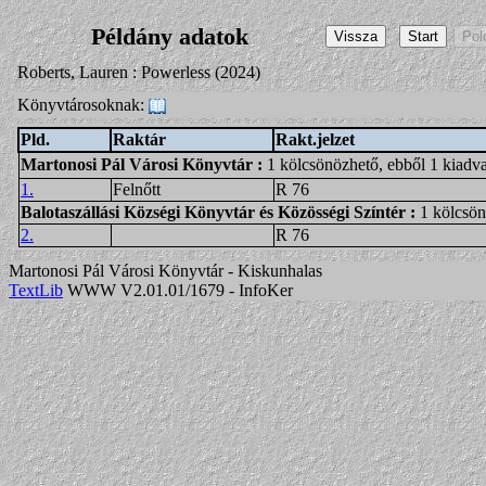
Példány adatok
Roberts, Lauren : Powerless (2024)
Könyvtárosoknak:
Pld.
Raktár
Rakt.jelzet
Martonosi Pál Városi Könyvtár
:
1 kölcsönözhető, ebből 1 kiadv
1.
Felnőtt
R 76
Balotaszállási Községi Könyvtár és Közösségi Színtér
:
1 kölcsö
2.
R 76
Martonosi Pál Városi Könyvtár - Kiskunhalas
TextLib
WWW V2.01.01/1679 - InfoKer