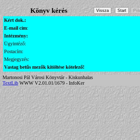
Könyv kérés
Kért dok.:
E-mail cím
:
Intézmény:
Ügyintéző:
Postacím:
Megjegyzés:
Vastag betűs mezők kitöltése kötelező!
Martonosi Pál Városi Könyvtár - Kiskunhalas
TextLib
WWW V2.01.01/1679 - InfoKer