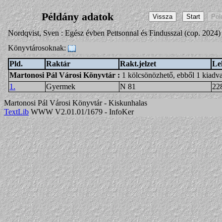
Példány adatok
Nordqvist, Sven : Egész évben Pettsonnal és Findusszal (cop. 2024)
Könyvtárosoknak:
Pld.
Raktár
Rakt.jelzet
Le
Martonosi Pál Városi Könyvtár
:
1 kölcsönözhető, ebből 1 kiadv
1.
Gyermek
N 81
22
Martonosi Pál Városi Könyvtár - Kiskunhalas
TextLib
WWW V2.01.01/1679 - InfoKer