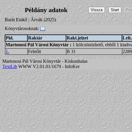
Példány adatok
Barát Enikő : Árvák (2025)
Könyvtárosoknak:
Pld.
Raktár
Rakt.jelzet
Lelt
Martonosi Pál Városi Könyvtár
:
1 kölcsönözhető, ebből 1 kiadv
1.
Felnőtt
B 31
2289
Martonosi Pál Városi Könyvtár - Kiskunhalas
TextLib
WWW V2.01.01/1679 - InfoKer