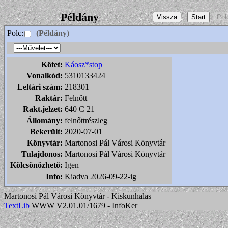
Példány
Polc:
(Példány)
Kötet:
Káosz*stop
Vonalkód:
5310133424
Leltári szám:
218301
Raktár:
Felnőtt
Rakt.jelzet:
640 C 21
Állomány:
felnőttrészleg
Bekerült:
2020-07-01
Könyvtár:
Martonosi Pál Városi Könyvtár
Tulajdonos:
Martonosi Pál Városi Könyvtár
Kölcsönözhető:
Igen
Info:
Kiadva 2026-09-22-ig
Martonosi Pál Városi Könyvtár - Kiskunhalas
TextLib
WWW V2.01.01/1679 - InfoKer