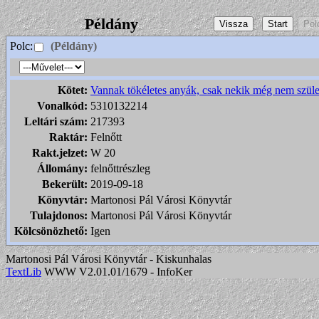
Példány
Polc:
(Példány)
Kötet:
Vannak tökéletes anyák, csak nekik még nem szüle
Vonalkód:
5310132214
Leltári szám:
217393
Raktár:
Felnőtt
Rakt.jelzet:
W 20
Állomány:
felnőttrészleg
Bekerült:
2019-09-18
Könyvtár:
Martonosi Pál Városi Könyvtár
Tulajdonos:
Martonosi Pál Városi Könyvtár
Kölcsönözhető:
Igen
Martonosi Pál Városi Könyvtár - Kiskunhalas
TextLib
WWW V2.01.01/1679 - InfoKer