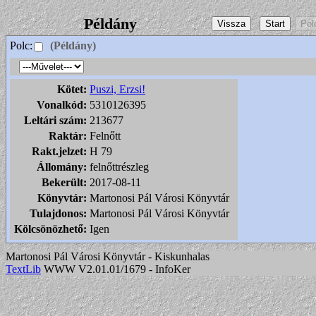
Példány
Polc:
(Példány)
Kötet:
Puszi, Erzsi!
Vonalkód:
5310126395
Leltári szám:
213677
Raktár:
Felnőtt
Rakt.jelzet:
H 79
Állomány:
felnőttrészleg
Bekerült:
2017-08-11
Könyvtár:
Martonosi Pál Városi Könyvtár
Tulajdonos:
Martonosi Pál Városi Könyvtár
Kölcsönözhető:
Igen
Martonosi Pál Városi Könyvtár - Kiskunhalas
TextLib
WWW V2.01.01/1679 - InfoKer