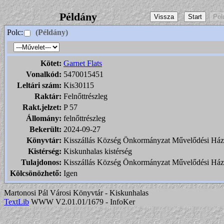
Példány
Polc:
(Példány)
Kötet:
Garnet Flats
Vonalkód:
5470015451
Leltári szám:
Kis30115
Raktár:
Felnőttrészleg
Rakt.jelzet:
P 57
Állomány:
felnőttrészleg
Bekerült:
2024-09-27
Könyvtár:
Kisszállás Község Önkormányzat Művelődési Ház
Kistérség:
Kiskunhalas kistérség
Tulajdonos:
Kisszállás Község Önkormányzat Művelődési Ház
Kölcsönözhető:
Igen
Martonosi Pál Városi Könyvtár - Kiskunhalas
TextLib
WWW V2.01.01/1679 - InfoKer