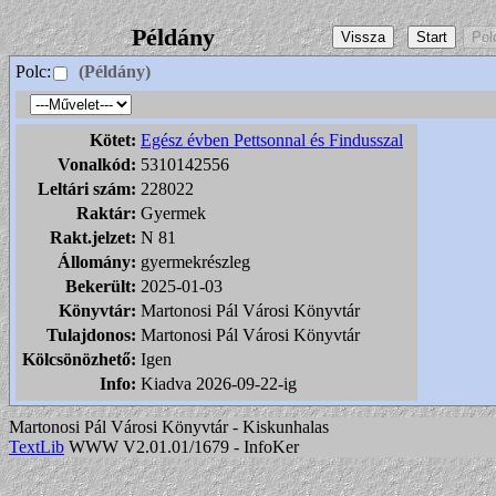
Példány
Polc:
(Példány)
Kötet:
Egész évben Pettsonnal és Findusszal
Vonalkód:
5310142556
Leltári szám:
228022
Raktár:
Gyermek
Rakt.jelzet:
N 81
Állomány:
gyermekrészleg
Bekerült:
2025-01-03
Könyvtár:
Martonosi Pál Városi Könyvtár
Tulajdonos:
Martonosi Pál Városi Könyvtár
Kölcsönözhető:
Igen
Info:
Kiadva 2026-09-22-ig
Martonosi Pál Városi Könyvtár - Kiskunhalas
TextLib
WWW V2.01.01/1679 - InfoKer