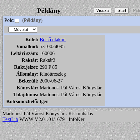
Példány
Polc:
(Példány)
Kötet:
Belső utakon
Vonalkód:
5310024095
Leltári szám:
160006
Raktár:
Raktár2
Rakt.jelzet:
290 P 85
Állomány:
felnőttrészleg
Bekerült:
2000-06-27
Könyvtár:
Martonosi Pál Városi Könyvtár
Tulajdonos:
Martonosi Pál Városi Könyvtár
Kölcsönözhető:
Igen
Martonosi Pál Városi Könyvtár - Kiskunhalas
TextLib
WWW V2.01.01/1679 - InfoKer