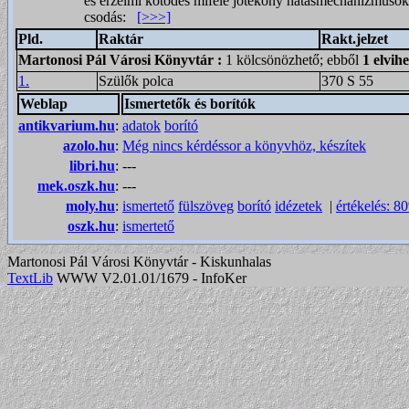
és érzelmi kötődés miféle jótékony hatásmechanizmusok
csodás:
[>>>]
Pld.
Raktár
Rakt.jelzet
Martonosi Pál Városi Könyvtár
:
1 kölcsönözhető; ebből
1 elvih
1.
Szülők polca
370 S 55
Weblap
Ismertetők és borítók
antikvarium.hu
:
adatok
borító
azolo.hu
:
Még nincs kérdéssor a könyvhöz, készítek
libri.hu
:
---
mek.oszk.hu
:
---
moly.hu
:
ismertető
fülszöveg
borító
idézetek
|
értékelés: 8
oszk.hu
:
ismertető
Martonosi Pál Városi Könyvtár - Kiskunhalas
TextLib
WWW V2.01.01/1679 - InfoKer