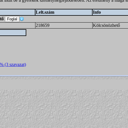
at indít be a gyerekek személyiségfejlődésében. Az eredmény a maga 
Lelt.szám
Info
ető
218659
Kölcsönözhető
0% (3 szavazat)