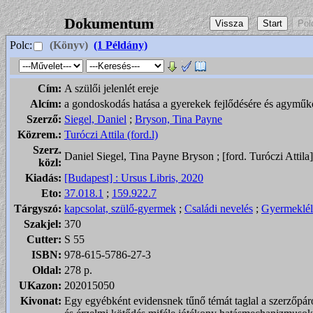
Dokumentum
Polc:
(Könyv)
(1 Példány)
Cím:
A szülői jelenlét ereje
Alcím:
a gondoskodás hatása a gyerekek fejlődésére és agyműk
Szerző:
Siegel, Daniel
;
Bryson, Tina Payne
Közrem.:
Turóczi Attila (ford.l)
Szerz.
Daniel Siegel, Tina Payne Bryson ; [ford. Turóczi Attila]
közl:
Kiadás:
[Budapest] : Ursus Libris, 2020
Eto:
37.018.1
;
159.922.7
Tárgyszó:
kapcsolat, szülő-gyermek
;
Családi nevelés
;
Gyermeklél
Szakjel:
370
Cutter:
S 55
ISBN:
978-615-5786-27-3
Oldal:
278 p.
UKazon:
202015050
Kivonat:
Egy egyébként evidensnek tűnő témát taglal a szerzőpár