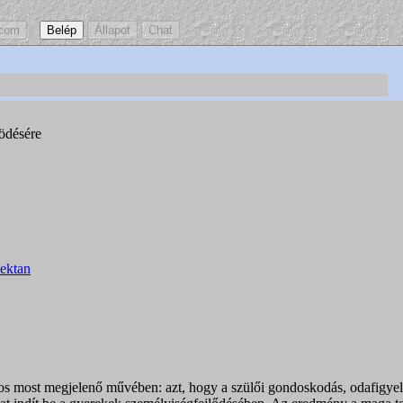
ödésére
ektan
os most megjelenő művében: azt, hogy a szülői gondoskodás, odafigyelé