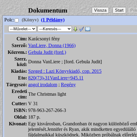
Dokumentum
Polc:
(Könyv)
(1 Példány)
Cím:
Karácsonyi fény
Szerző:
VanLiere, Donna (1966)
Közrem.:
Gebula Judit (ford.)
Szerz.
Donna VanLiere ; [ford. Gebula Judit]
közl:
Kiadás:
Szeged : Lazi Könyvkiadó, cop. 2015
Eto:
820(73)-31VanLiere=945.11
Tárgyszó:
angol irodalom
;
Regény
Eredeti
The Christmas light
cím:
Cutter:
V 31
ISBN:
978-963-267-266-3
Oldal:
187 p.
Kivonat:
Egy kisvárosban, Grandonban öt nagyon különböző ember
jelentését.Jennifer és Ryan, akik mindketten egyedülálló 
fájdalmaikkal küszködnek. Miközben próbálnak előrelép