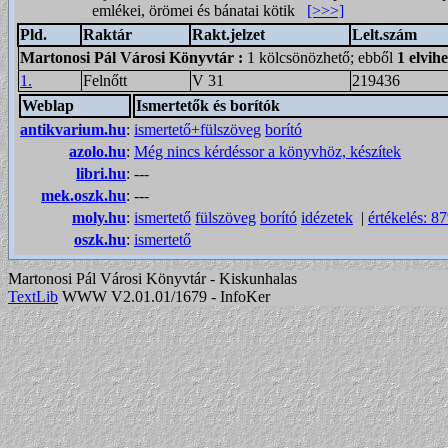
emlékei, örömei és bánatai kötik
[>>>]
Pld.
Raktár
Rakt.jelzet
Lelt.szám
Martonosi Pál Városi Könyvtár
:
1 kölcsönözhető; ebből
1 elvih
1.
Felnőtt
V 31
219436
Weblap
Ismertetők és borítók
antikvarium.hu
:
ismertető+fülszöveg
borító
azolo.hu
:
Még nincs kérdéssor a könyvhöz, készítek
libri.hu
:
---
mek.oszk.hu
:
---
moly.hu
:
ismertető
fülszöveg
borító
idézetek
|
értékelés: 8
oszk.hu
:
ismertető
Martonosi Pál Városi Könyvtár - Kiskunhalas
TextLib
WWW V2.01.01/1679 - InfoKer