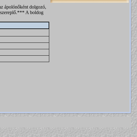
 az ápolónőként dolgozó,
főszereplő.*** A boldog