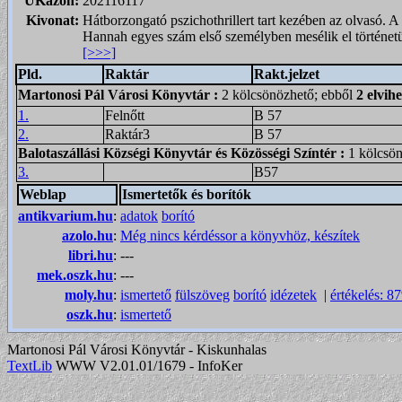
UKazon:
202116117
Kivonat:
Hátborzongató pszichothrillert tart kezében az olvasó. A
Hannah egyes szám első személyben mesélik el történet
[>>>]
Pld.
Raktár
Rakt.jelzet
Martonosi Pál Városi Könyvtár
:
2 kölcsönözhető; ebből
2 elvih
1.
Felnőtt
B 57
2.
Raktár3
B 57
Balotaszállási Községi Könyvtár és Közösségi Színtér
:
1 kölcsö
3.
B57
Weblap
Ismertetők és borítók
antikvarium.hu
:
adatok
borító
azolo.hu
:
Még nincs kérdéssor a könyvhöz, készítek
libri.hu
:
---
mek.oszk.hu
:
---
moly.hu
:
ismertető
fülszöveg
borító
idézetek
|
értékelés: 8
oszk.hu
:
ismertető
Martonosi Pál Városi Könyvtár - Kiskunhalas
TextLib
WWW V2.01.01/1679 - InfoKer