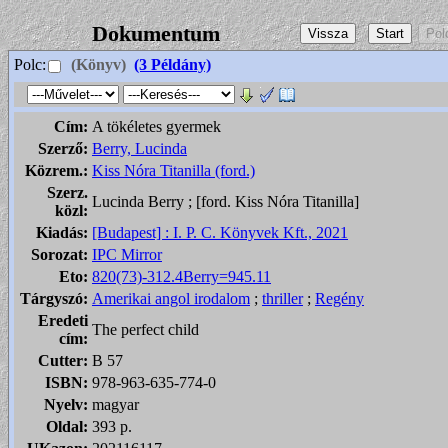
Dokumentum
Polc:
(Könyv)
(3 Példány)
Cím:
A tökéletes gyermek
Szerző:
Berry, Lucinda
Közrem.:
Kiss Nóra Titanilla (ford.)
Szerz.
Lucinda Berry ; [ford. Kiss Nóra Titanilla]
közl:
Kiadás:
[Budapest] : I. P. C. Könyvek Kft., 2021
Sorozat:
IPC Mirror
Eto:
820(73)-312.4Berry=945.11
Tárgyszó:
Amerikai angol irodalom
;
thriller
;
Regény
Eredeti
The perfect child
cím:
Cutter:
B 57
ISBN:
978-963-635-774-0
Nyelv:
magyar
Oldal:
393 p.