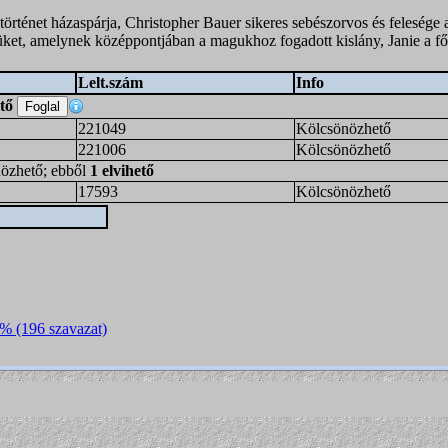
 történet házaspárja, Christopher Bauer sikeres sebészorvos és felesége
üket, amelynek középpontjában a magukhoz fogadott kislány, Janie a 
Lelt.szám
Info
ető
221049
Kölcsönözhető
221006
Kölcsönözhető
nözhető; ebből
1 elvihető
17593
Kölcsönözhető
7% (196 szavazat)