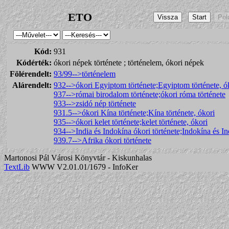
ETO
Kód:
931
Kódérték:
ókori népek története ; történelem, ókori népek
Fölérendelt:
93/99-->történelem
Alárendelt:
932-->ókori Egyiptom története;Egyiptom története, ó
937-->római birodalom története;ókori róma története
933-->zsidó nép története
931.5-->ókori Kína története;Kína története, ókori
935-->ókori kelet története;kelet története, ókori
934-->India és Indokína ókori története;Indokína és Ind
939.7-->Afrika ókori története
Martonosi Pál Városi Könyvtár - Kiskunhalas
TextLib
WWW V2.01.01/1679 - InfoKer