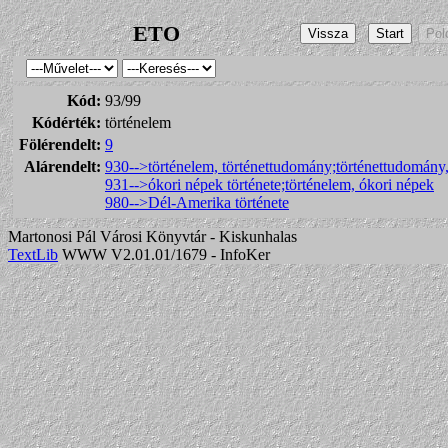
ETO
Kód:
93/99
Kódérték:
történelem
Fölérendelt:
9
Alárendelt:
930-->történelem, történettudomány;történettudomány,
931-->ókori népek története;történelem, ókori népek
980-->Dél-Amerika története
Martonosi Pál Városi Könyvtár - Kiskunhalas
TextLib
WWW V2.01.01/1679 - InfoKer